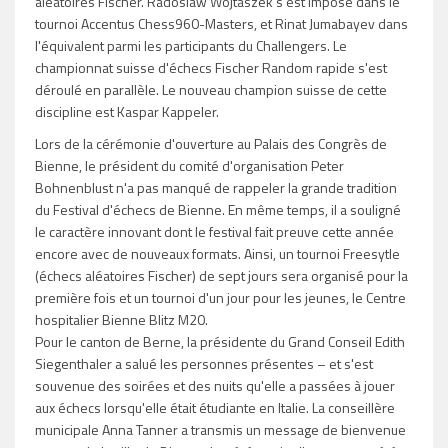
aléatoires Fischer. Radoslaw Wojtaszek s'est imposé dans le
tournoi Accentus Chess960-Masters, et Rinat Jumabayev dans
l'équivalent parmi les participants du Challengers. Le
championnat suisse d'échecs Fischer Random rapide s'est
déroulé en parallèle. Le nouveau champion suisse de cette
discipline est Kaspar Kappeler.
Lors de la cérémonie d'ouverture au Palais des Congrès de
Bienne, le président du comité d'organisation Peter
Bohnenblust n'a pas manqué de rappeler la grande tradition
du Festival d'échecs de Bienne. En même temps, il a souligné
le caractère innovant dont le festival fait preuve cette année
encore avec de nouveaux formats. Ainsi, un tournoi Freesytle
(échecs aléatoires Fischer) de sept jours sera organisé pour la
première fois et un tournoi d'un jour pour les jeunes, le Centre
hospitalier Bienne Blitz M20.
Pour le canton de Berne, la présidente du Grand Conseil Edith
Siegenthaler a salué les personnes présentes – et s'est
souvenue des soirées et des nuits qu'elle a passées à jouer
aux échecs lorsqu'elle était étudiante en Italie. La conseillère
municipale Anna Tanner a transmis un message de bienvenue