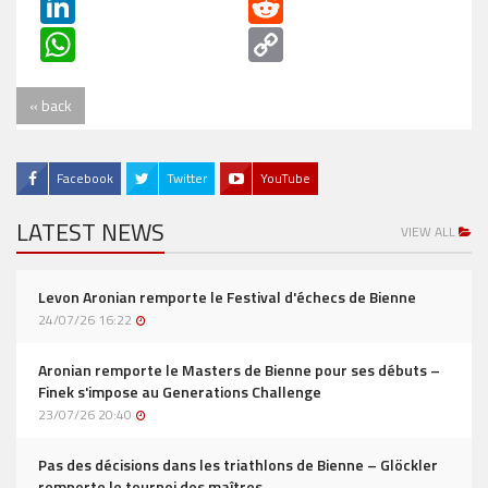
LinkedIn
Reddit
WhatsApp
Copy
Link
« back
Facebook
Twitter
YouTube
LATEST NEWS
VIEW ALL
Levon Aronian remporte le Festival d'échecs de Bienne
24/07/26 16:22
Aronian remporte le Masters de Bienne pour ses débuts –
Finek s'impose au Generations Challenge
23/07/26 20:40
Pas des décisions dans les triathlons de Bienne – Glöckler
remporte le tournoi des maîtres