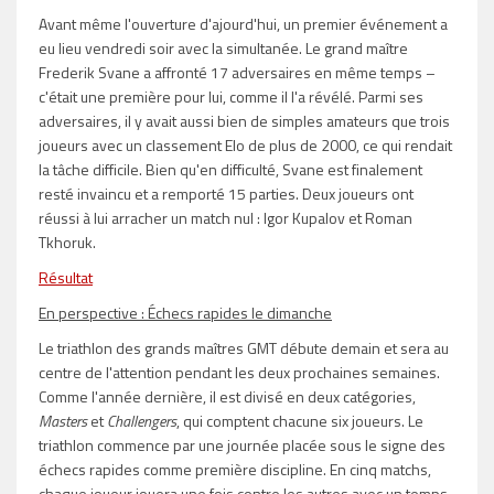
Avant même l'ouverture d'ajourd'hui, un premier événement a
eu lieu vendredi soir avec la simultanée. Le grand maître
Frederik Svane a affronté 17 adversaires en même temps –
c'était une première pour lui, comme il l'a révélé. Parmi ses
adversaires, il y avait aussi bien de simples amateurs que trois
joueurs avec un classement Elo de plus de 2000, ce qui rendait
la tâche difficile. Bien qu'en difficulté, Svane est finalement
resté invaincu et a remporté 15 parties. Deux joueurs ont
réussi à lui arracher un match nul : Igor Kupalov et Roman
Tkhoruk.
Résultat
En perspective : Échecs rapides le dimanche
Le triathlon des grands maîtres GMT débute demain et sera au
centre de l'attention pendant les deux prochaines semaines.
Comme l'année dernière, il est divisé en deux catégories,
Masters
et
Challengers
, qui comptent chacune six joueurs. Le
triathlon commence par une journée placée sous le signe des
échecs rapides comme première discipline. En cinq matchs,
chaque joueur jouera une fois contre les autres avec un temps