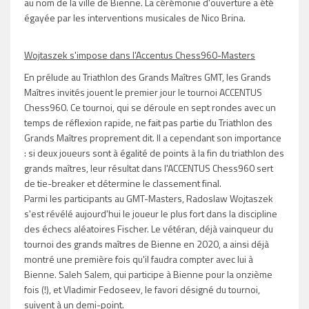
au nom de la ville de Bienne. La cérémonie d'ouverture a été
égayée par les interventions musicales de Nico Brina.
Wojtaszek s'impose dans l'Accentus Chess960-Masters
En prélude au Triathlon des Grands Maîtres GMT, les Grands
Maîtres invités jouent le premier jour le tournoi ACCENTUS
Chess960. Ce tournoi, qui se déroule en sept rondes avec un
temps de réflexion rapide, ne fait pas partie du Triathlon des
Grands Maîtres proprement dit. Il a cependant son importance
: si deux joueurs sont à égalité de points à la fin du triathlon des
grands maîtres, leur résultat dans l'ACCENTUS Chess960 sert
de tie-breaker et détermine le classement final.
Parmi les participants au GMT-Masters, Radoslaw Wojtaszek
s'est révélé aujourd'hui le joueur le plus fort dans la discipline
des échecs aléatoires Fischer. Le vétéran, déjà vainqueur du
tournoi des grands maîtres de Bienne en 2020, a ainsi déjà
montré une première fois qu'il faudra compter avec lui à
Bienne. Saleh Salem, qui participe à Bienne pour la onzième
fois (!), et Vladimir Fedoseev, le favori désigné du tournoi,
suivent à un demi-point.