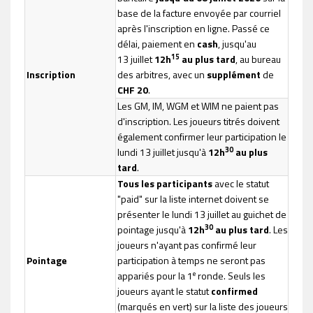
base de la facture envoyée par courriel
après l'inscription en ligne. Passé ce
délai, paiement en
cash
, jusqu'au
15
13 juillet
12h
au plus tard
, au bureau
Inscription
des arbitres, avec un
supplément
de
CHF 20
.
Les GM, IM, WGM et WIM ne paient pas
d'inscription. Les joueurs titrés doivent
également confirmer leur participation le
30
lundi 13 juillet jusqu'à
12h
au plus
tard
.
Tous les participants
avec le statut
"paid" sur la liste internet doivent se
présenter le lundi 13 juillet au guichet de
30
pointage jusqu'à
12h
au plus tard
. Les
joueurs n'ayant pas confirmé leur
Pointage
participation à temps ne seront pas
e
appariés pour la 1
ronde. Seuls les
joueurs ayant le statut
confirmed
(marqués en vert) sur la liste des joueurs