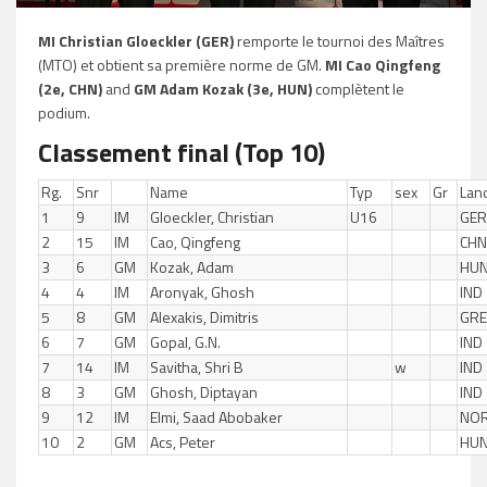
MI Christian Gloeckler (GER)
remporte le tournoi des Maîtres
(MTO) et obtient sa première norme de GM.
MI
Cao Qingfeng
(2e, CHN)
and
GM Adam Kozak (3e, HUN)
complètent le
podium.
Classement final (Top 10)
Rg.
Snr
Name
Typ
sex
Gr
Lan
1
9
IM
Gloeckler, Christian
U16
GER
2
15
IM
Cao, Qingfeng
CHN
3
6
GM
Kozak, Adam
HU
4
4
IM
Aronyak, Ghosh
IND
5
8
GM
Alexakis, Dimitris
GRE
6
7
GM
Gopal, G.N.
IND
7
14
IM
Savitha, Shri B
w
IND
8
3
GM
Ghosh, Diptayan
IND
9
12
IM
Elmi, Saad Abobaker
NO
10
2
GM
Acs, Peter
HU