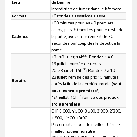
Lieu
de Bienne
Interdiction de fumer dans le bâtiment
Format
10 rondes au système suisse
100 minutes pour les 40 premiers
coups, puis 30 minutes pour le reste de
Cadence
la partie, avec un incrément de 30
secondes par coup dès le début de la
partie.
00
13–18 juillet, 14h
: Rondes 1 à 6
19 juillet: Journée de repos
00
20-23 juillet, 14h
: Rondes 7 à 10
23 juillet: remise des prix 15 minutes
Horaire
après la fin de la dernière ronde (
sauf
pour les trois premiers*
)
30
*24 juillet, 10h
remise des prix
aux
trois premiers
CHF 6'000, 4'500, 3'500, 2'800, 2'300,
1'800, 1'500, 1'400.
Prix en nature pour le meilleur U16, le
meilleur joueur non titré