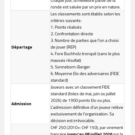
Chaque jour, la meilleure partie de la
ronde est saluée par un prix en nature.
Les classements sont établis selon les
critères suivants:
1. Points réalisés
2. Confrontation directe
3. Nombre de parties que l'on a choisi
Départage
de jouer (REP)
4. Fore Buchholz tronqué (sans le plus
mauvais résultat)
5. Sonneborn-Berger
6. Moyenne Elo des adversaires (FIDE
standard)
Joueurs avec un classement FIDE
standard (listes de mai, juin ou juillet
2026) de 1900 points Elo ou plus.
Admission
L'admission définitive d'un joueur relève
exclusivement de l'organisation. Sa
décision est irrévocable.
CHF 250 (2010+: CHF 150), par virement
bancaire
jusqu'au 08 juillet 2026
sur la