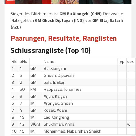
Sieger des Blitzturniers ist
GM Bu Xiangzhi (CHN)
. Der zweite
Platz geht an
GM Ghosh Diptayan (IND)
, vor
GM Eltaj Safarli
(AZE)
.
Paarungen, Resultate, Ranglisten
Schlussrangliste (Top 10)
Rk.
SNo
Name
Typ
sex
1
1
GM
Bu, Xiangzhi
2
5
GM
Ghosh, Diptayan
3
2
GM
Safarli, Eltaj
4
50
FM
Rappazzo, Johannes
5
9
GM
Arjun, Kalyan
6
7
IM
Aronyak, Ghosh
7
4
GM
Kozak, Adam
8
19
IM
Cao, Qingfeng
9
12
WGM
Shukhman, Anna
w
10
15
IM
Mohammad, Nubairshah Shaikh