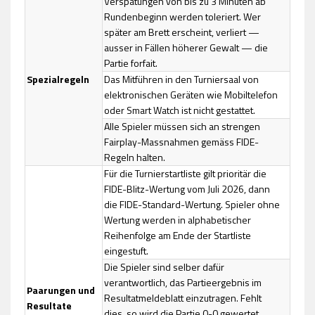
Verspätungen von bis zu 3 Minuten ab
Rundenbeginn werden toleriert. Wer
später am Brett erscheint, verliert —
ausser in Fällen höherer Gewalt — die
Partie forfait.
Spezialregeln
Das Mitführen in den Turniersaal von
elektronischen Geräten wie Mobiltelefon
oder Smart Watch ist nicht gestattet.
Alle Spieler müssen sich an strengen
Fairplay-Massnahmen gemäss FIDE-
Regeln halten.
Für die Turnierstartliste gilt prioritär die
FIDE-Blitz-Wertung vom Juli 2026, dann
die FIDE-Standard-Wertung. Spieler ohne
Wertung werden in alphabetischer
Reihenfolge am Ende der Startliste
eingestuft.
Die Spieler sind selber dafür
verantwortlich, das Partieergebnis im
Paarungen und
Resultatmeldeblatt einzutragen. Fehlt
Resultate
dies, so wird die Partie 0-0 gewertet.