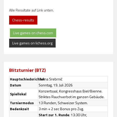
Alle Resultate auf Link unten.
Chess-results
Live games on chess.com
Live games on lichess.org
Blitzturnier (BTZ)
Hauptschiedsrichter
IA Ana Srebrnič
Datum
Sonntag, 19. Juli 2026
Konzertsaal, Kongresshaus Biel/Bienne.
Spiellokal
Striktes Rauchverbot im ganzen Gebäude.
Turniermodus
13 Runden, Schweizer System.
Bedenkzeit
3 min + 2 sec Bonus pro Zug.
Start zur 1. Runde
: 13:30 Uhr,