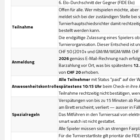
6. Elo-Durchschnitt der Gegner (FIDE Elo)
Offen für alle. Wer mitspielen möchte, abe
meldet sich bei der zuständigen Stelle be
Turnierhauptschiedsrichter damit rechtzeit
Teilnahme
bestellt werden kann.
Die endgültige Zulassung eines Spielers obl
Turnierorganisation. Dieser Entscheid ist un
CHF 50 (2010+ und GM/IM/WGM/WIM: CHF 
2026
gemäss E-Mail-Rechnung nach erfolg
Anmeldung
Barzahlung vor Ort, was bis spätestens
12.
von
CHF 20
erhoben.
Alle Teilnehmer
mit Status "paid" auf der 
Anwesenheitskontrolle
spätestens 10:15 Uhr
beim Check-in ihre A
Teilnahme rechtzeitig nicht bestätigen, wer
Verspätungen von bis zu 15 Minuten ab Ru
am Brett erscheint, verliert — ausser in Fäl
Spezialregeln
Das Mitführen in den Turniersaal von elek
smart watch ist nicht gestattet.
Alle Spieler müssen sich an strengen Fai
Für die Turnierstartliste gilt prioritär die 