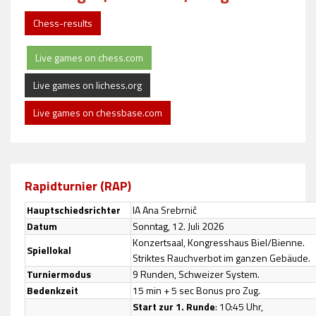
Chess-results
Live games on chess.com
Live games on lichess.org
Live games on chessbase.com
Rapidturnier (RAP)
Hauptschiedsrichter
IA Ana Srebrnič
Datum
Sonntag, 12. Juli 2026
Konzertsaal, Kongresshaus Biel/Bienne.
Spiellokal
Striktes Rauchverbot im ganzen Gebäude.
Turniermodus
9 Runden, Schweizer System.
Bedenkzeit
15 min + 5 sec Bonus pro Zug.
Start zur 1. Runde
: 10:45 Uhr,