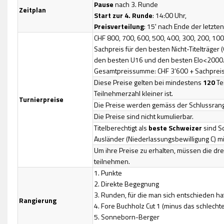
Pause
nach 3. Runde
Zeitplan
Start zur 4. Runde
: 14:00 Uhr,
Preisverteilung
: 15' nach Ende der letzten
CHF 800, 700, 600, 500, 400, 300, 200, 100
Sachpreis für den besten Nicht-Titelträg
den besten U16 und den besten Elo<2000
Gesamtpreissumme: CHF 3’600 + Sachpreis
Diese Preise gelten bei mindestens
120
Te
Teilnehmerzahl kleiner ist.
Turnierpreise
Die Preise werden gemäss der Schlussrangli
Die Preise sind nicht kumulierbar.
Titelberechtigt als
beste Schweizer
sind S
Ausländer (Niederlassungsbewilligung C) mi
Um ihre Preise zu erhalten, müssen die dre
teilnehmen.
1. Punkte
2. Direkte Begegnung
3. Runden, für die man sich entschieden hat
Rangierung
4. Fore Buchholz Cut 1 (minus das schlechte
5. Sonneborn-Berger