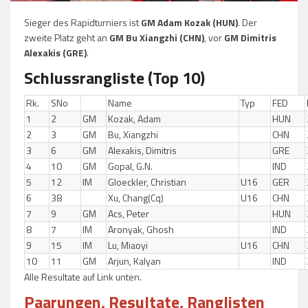
Sieger des Rapidturniers ist
GM Adam Kozak (HUN)
. Der
zweite Platz geht an
GM Bu Xiangzhi (CHN)
, vor
GM Dimitris
Alexakis (GRE)
.
Schlussrangliste (Top 10)
Rk.
SNo
Name
Typ
FED
1
2
GM
Kozak, Adam
HUN
2
3
GM
Bu, Xiangzhi
CHN
3
6
GM
Alexakis, Dimitris
GRE
4
10
GM
Gopal, G.N.
IND
5
12
IM
Gloeckler, Christian
U16
GER
6
38
Xu, Chang(Cq)
U16
CHN
7
9
GM
Acs, Peter
HUN
8
7
IM
Aronyak, Ghosh
IND
9
15
IM
Lu, Miaoyi
U16
CHN
10
11
GM
Arjun, Kalyan
IND
Alle Resultate auf Link unten.
Paarungen, Resultate, Ranglisten