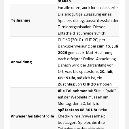
stehen.
Für alle offen, auch für unklassierte.
Die endgültige Zulassung eines
Teilnahme
Spielers obliegt ausschliesslich der
Turnierorganisation. Dieser
Entscheid ist unwiderruflich.
CHF 50 (2010+: CHF 20) per
Banküberweisung
bis zum 15. Juli
2026
gemäss E-Mail-Rechnung
nach erfolgter Online-Anmeldung.
Anmeldung
Danach wird bei Barzahlung vor
Ort, was bis spätestens
20. Juli,
08:15 Uh
r, möglich ist, ein
Zuschlag
von
CHF 20
erhoben.
Alle Teilnehmer
mit Status "paid"
auf der Webseite müssen am
Montag, den 20. Juli,
bis
spätestens 08:30 Uhr
beim
Anwesenheitskontrolle
Check-In ihre Anwesenheit
bestätigen. Spieler, die ihre
Teilnahme rechtzeitig nicht