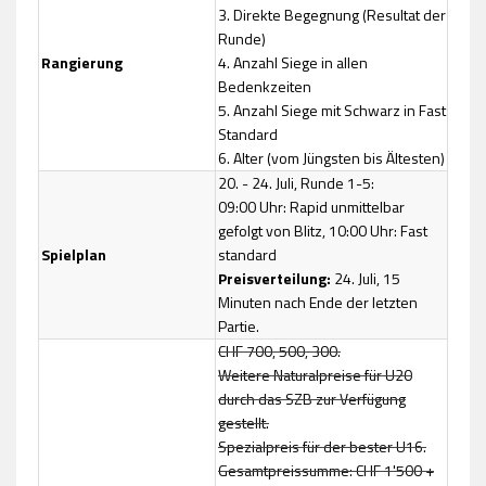
3. Direkte Begegnung (Resultat der
Runde)
Rangierung
4. Anzahl Siege in allen
Bedenkzeiten
5. Anzahl Siege mit Schwarz in Fast
Standard
6. Alter (vom Jüngsten bis Ältesten)
20. - 24. Juli, Runde 1-5:
09:00 Uhr: Rapid unmittelbar
gefolgt von Blitz, 10:00 Uhr: Fast
Spielplan
standard
Preisverteilung:
24. Juli, 15
Minuten nach Ende der letzten
Partie.
CHF 700, 500, 300.
Weitere Naturalpreise für U20
durch das SZB zur Verfügung
gestellt.
Spezialpreis für der bester U16.
Gesamtpreissumme: CHF 1'500 +