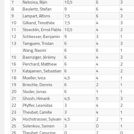
7
Neboisa, Illijin
10,5
6
3
8
Beulertz, Stefan
9
6
4
9
Lampart, Alfons
7,5
6
3
10
Gilliand, Timothée
7,5
4
3
11
Stoecklin, Ernst Pablo
10,5
4
2
12
Schliesser, Benjamin
9
3
1
13
Tamguem, Tristan
6
4
3
Wang, Naomi
6
6
1
15
Baenziger, Jérémy
6
4
3
16
Perchard, Matthew
6
4
2
17
Katajainen, Sebastian
6
4
2
18
Mueller, Ivica
4,5
4
1
19
Briechle, Dennis
6
2
1
20
Studer, Jonas
6
1
1
21
Ghosh, Himank
4,5
5
3
22
Pfyffer, Leonidas
3
4
2
23
Theubet, Camille
3
4
1
24
Hochstrasser, Sylvain
4,5
2
1
25
Solenkov, Semen
3
0
1
26
Theubet, Capucine
0
2
0