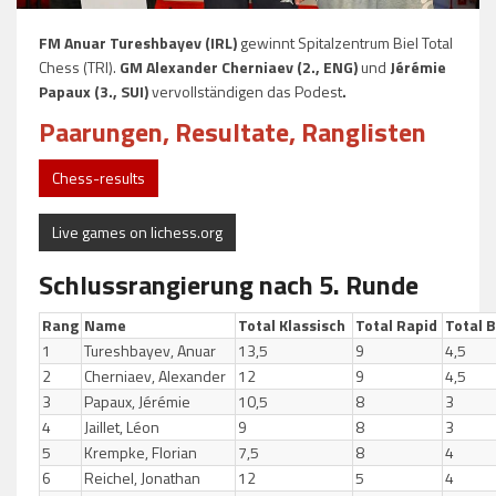
FM Anuar Tureshbayev (IRL)
gewinnt Spitalzentrum Biel Total
Chess (TRI).
GM Alexander Cherniaev (2., ENG)
und
Jérémie
Papaux (3., SUI)
vervollständigen das Podest
.
Paarungen, Resultate, Ranglisten
Chess-results
Live games on lichess.org
Schlussrangierung nach 5. Runde
Rang
Name
Total Klassisch
Total Rapid
Total B
1
Tureshbayev, Anuar
13,5
9
4,5
2
Cherniaev, Alexander
12
9
4,5
3
Papaux, Jérémie
10,5
8
3
4
Jaillet, Léon
9
8
3
5
Krempke, Florian
7,5
8
4
6
Reichel, Jonathan
12
5
4